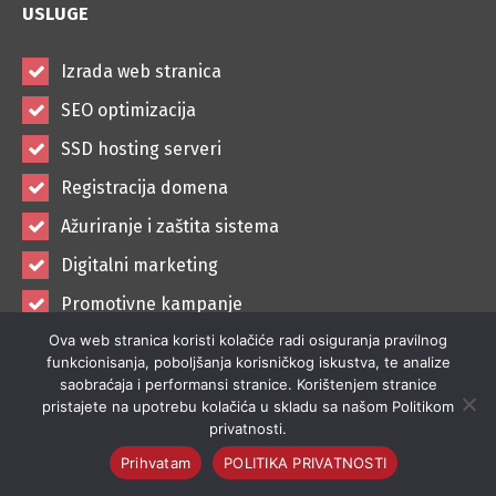
USLUGE
Izrada web stranica
SEO optimizacija
SSD hosting serveri
Registracija domena
Ažuriranje i zaštita sistema
Digitalni marketing
Promotivne kampanje
Ova web stranica koristi kolačiće radi osiguranja pravilnog
Socijalne mreže
funkcionisanja, poboljšanja korisničkog iskustva, te analize
saobraćaja i performansi stranice. Korištenjem stranice
pristajete na upotrebu kolačića u skladu sa našom Politikom
privatnosti.
SOCIJALNE MREŽE
Prihvatam
POLITIKA PRIVATNOSTI