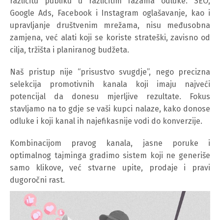
različitu publiku u različitim fazama odluke. SEO,
Google Ads, Facebook i Instagram oglašavanje, kao i
upravljanje društvenim mrežama, nisu međusobna
zamjena, već alati koji se koriste strateški, zavisno od
cilja, tržišta i planiranog budžeta.
Naš pristup nije “prisustvo svugdje”, nego precizna
selekcija promotivnih kanala koji imaju najveći
potencijal da donesu mjerljive rezultate. Fokus
stavljamo na to gdje se vaši kupci nalaze, kako donose
odluke i koji kanal ih najefikasnije vodi do konverzije.
Kombinacijom pravog kanala, jasne poruke i
optimalnog tajminga gradimo sistem koji ne generiše
samo klikove, već stvarne upite, prodaje i pravi
dugoročni rast.