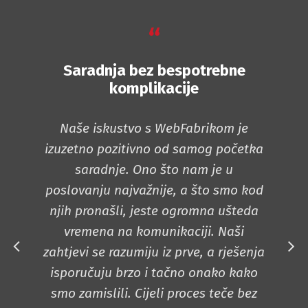
“
Saradnja bez bespotrebne
komplikacije
Naše iskustvo s WebFabrikom je
Tra
izuzetno pozitivno od samog početka
p
saradnje. Ono što nam je u
poslovanju najvažnije, a što smo kod
in
njih pronašli, jeste ogromna ušteda
o
vremena na komunikaciji. Naši
zahtjevi se razumiju iz prve, a rješenja
do
isporučuju brzo i tačno onako kako
smo zamislili. Cijeli proces teče bez