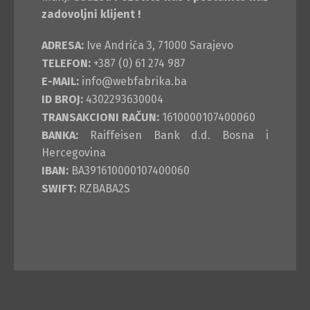
zadovoljni klijent !
ADRESA:
Ive Andrića 3, 71000 Sarajevo
TELEFON:
+387 (0) 61 274 987
E-MAIL:
info@webfabrika.ba
ID BROJ:
4302293630004
TRANSAKCIONI RAČUN:
1610000107400060
BANKA:
Raiffeisen Bank d.d. Bosna i
Hercegovina
IBAN:
BA391610000107400060
SWIFT:
RZBABA2S