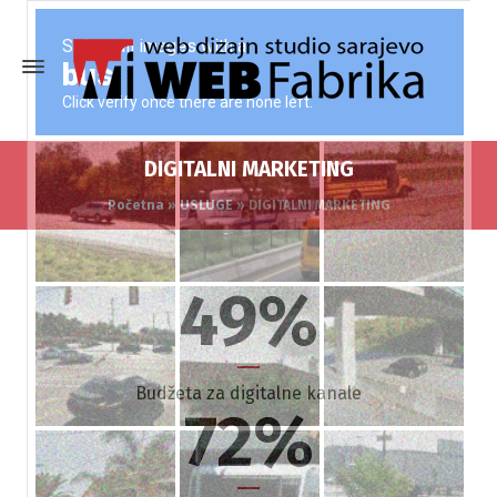
DIGITALNI MARKETING
Početna
»
USLUGE
»
DIGITALNI MARKETING
49
%
Budžeta za digitalne kanale
72
%