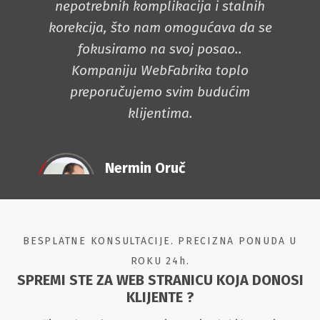
nepotrebnih komplikacija i stalnih
de
korekcija, što nam omogućava da se
n
fokusiramo na svoj posao..
je
Kompaniju WebFabrika toplo
preporučujemo svim budućim
klijentima.
Nermin Oruč
Direktor istraživanja
FONDACIJA
CREDI Sarajevo
BESPLATNE KONSULTACIJE. PRECIZNA PONUDA U
ROKU 24h.
SPREMI STE ZA WEB STRANICU KOJA DONOSI
KLIJENTE ?