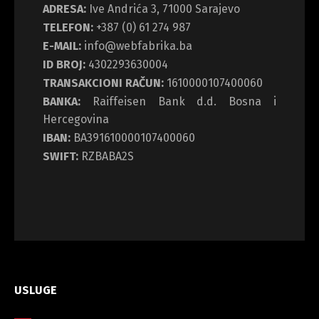
ADRESA:
Ive Andrića 3, 71000 Sarajevo
TELEFON:
+387 (0) 61 274 987
E-MAIL:
info@webfabrika.ba
ID BROJ:
4302293630004
TRANSAKCIONI RAČUN:
1610000107400060
BANKA:
Raiffeisen Bank d.d. Bosna i
Hercegovina
IBAN:
BA391610000107400060
SWIFT:
RZBABA2S
USLUGE