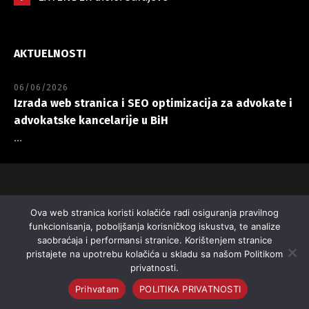
AKTUELNOSTI
06/06/2026
Izrada web stranica i SEO optimizacija za advokate i
advokatske kancelarije u BiH
...
Copyright 2026. @ WEBFABRIKA Sarajevo - Izrada web stranica
Ova web stranica koristi kolačiće radi osiguranja pravilnog
| Web dizajn | SEO optimizacija | Digitalni marketing | SSD
funkcionisanja, poboljšanja korisničkog iskustva, te analize
server hosting
saobraćaja i performansi stranice. Korištenjem stranice
pristajete na upotrebu kolačića u skladu sa našom Politikom
POLITIKA PRIVATNOSTI
KARIJERA
privatnosti.
Prihvatam
POLITIKA PRIVATNOSTI