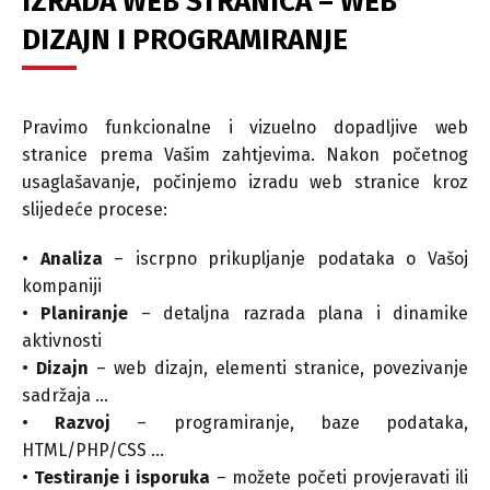
IZRADA WEB STRANICA – WEB
DIZAJN I PROGRAMIRANJE
Pravimo funkcionalne i vizuelno dopadljive web
stranice prema Vašim zahtjevima. Nakon početnog
usaglašavanje, počinjemo izradu web stranice kroz
slijedeće procese:
•
Analiza
– iscrpno prikupljanje podataka o Vašoj
kompaniji
•
Planiranje
– detaljna razrada plana i dinamike
aktivnosti
•
Dizajn
– web dizajn, elementi stranice, povezivanje
sadržaja …
•
Razvoj
– programiranje, baze podataka,
HTML/PHP/CSS …
•
Testiranje i isporuka
– možete početi provjeravati ili