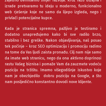
zajedno definišemo smjer razvoja. Kroz fazu dizajna i
izrade pretvaramo tu ideju u moderno, funkcionalno
web rješenje koje ne samo da lijepo izgleda, nego i
privlači potencijalne kupce.
Kada je stranica spremna, pažljivo je testiramo i
dodatno unapređujemo kako bi sve radilo brzo,
stabilno i bez greške. Nakon objavljivanja, naš posao
tek počinje – kroz SEO optimizaciju i promociju radimo
na tome da Vas ljudi zaista pronađu. Cilj nam nije samo
da imate web stranicu, nego da ona aktivno doprinosi
rastu Vašeg biznisa i pomaže Vam da zauzmete vodeću
poziciju na tržištu. Imamo višegodišnje iskustvo koje
nam je obezbjedilo dobru poziciju na Google, a što
nam posljedično konstantno dovodi nove klijente.