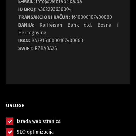
E-MAIL:
info@webfabrika.ba
ID BROJ:
4302293630004
TRANSAKCIONI RAČUN:
1610000107400060
BANKA:
Raiffeisen Bank d.d. Bosna i
Hercegovina
IBAN:
BA391610000107400060
SWIFT:
RZBABA2S
USLUGE
Izrada web stranica
SEO optimizacija