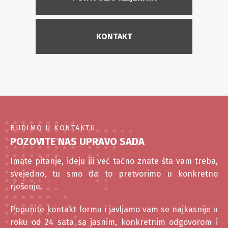
KONTAKT
BUDIMO U KONTAKTU
POZOVITE NAS UPRAVO SADA
Imate pitanje, ideju ili već tačno znate šta vam treba,
svejedno, tu smo da to pretvorimo u konkretno
rješenje.
Popunite kontakt formu i javljamo vam se najkasnije u
roku od 24 sata sa jasnim, konkretnim odgovorom i