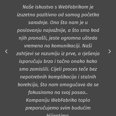
Naše iskustvo s WebFabrikom je
Tra
izuzetno pozitivno od samog početka
p
saradnje. Ono što nam je u
poslovanju najvažnije, a što smo kod
in
njih pronašli, jeste ogromna ušteda
o
vremena na komunikaciji. Naši
zahtjevi se razumiju iz prve, a rješenja
do
isporučuju brzo i tačno onako kako
smo zamislili. Cijeli proces teče bez
nepotrebnih komplikacija i stalnih
de
korekcija, što nam omogućava da se
n
fokusiramo na svoj posao..
je
Kompaniju WebFabrika toplo
preporučujemo svim budućim
klijentima.