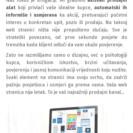
Naš fokus je drugačiji. Mi gradimo
aktivan prodajni
alat
koji privlači vaše idealne kupce,
automatski ih
informiše i usmjerava
ka akciji, pretvarajući početni
interes u konkretan upit, poziv ili prodaju. Na takvoj
web stranici ništa nije prepušteno slučaju. Sve je
strateški povezano, od prve sekunde posjete do
trenutka kada klijent odluči da vam ukaže povjerenje.
Zato ne razmišljamo samo o dizajnu, već o psihologiji
kupca, korisničkom iskustvu, brzini učitavanja,
povjerenju i jasnoj komunikaciji vrijednosti koju nudite.
Svaki element na stranici ima svoju svrhu, da zadrži
pažnju posjetioca i usmjeri ga prema vama. Vaša web
stranica nije letak. To je vaš najvažniji prodajni kanal…