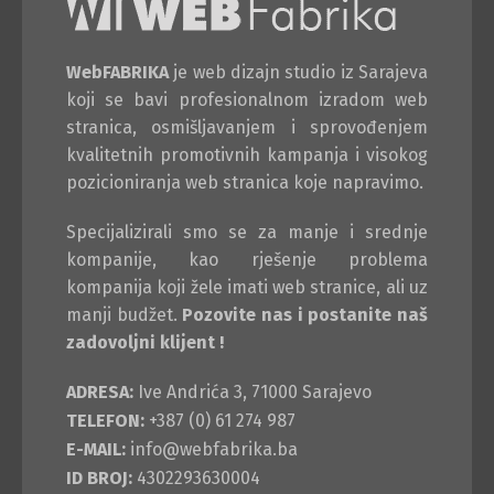
WebFABRIKA
je web dizajn studio iz Sarajeva
koji se bavi profesionalnom izradom web
stranica, osmišljavanjem i sprovođenjem
kvalitetnih promotivnih kampanja i visokog
pozicioniranja web stranica koje napravimo.
Specijalizirali smo se za manje i srednje
kompanije, kao rješenje problema
kompanija koji žele imati web stranice, ali uz
manji budžet.
Pozovite nas i postanite naš
zadovoljni klijent !
ADRESA:
Ive Andrića 3, 71000 Sarajevo
TELEFON:
+387 (0) 61 274 987
E-MAIL:
info@webfabrika.ba
ID BROJ:
4302293630004