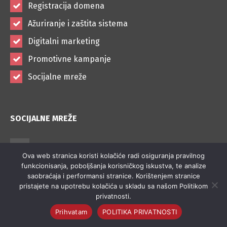
Registracija domena
Ažuriranje i zaštita sistema
Digitalni marketing
Promotivne kampanje
Socijalne mreže
SOCIJALNE MREŽE
X - Twitter
Ova web stranica koristi kolačiće radi osiguranja pravilnog
funkcionisanja, poboljšanja korisničkog iskustva, te analize
Facebook
saobraćaja i performansi stranice. Korištenjem stranice
pristajete na upotrebu kolačića u skladu sa našom Politikom
privatnosti.
Linkedin
Prihvatam
POLITIKA PRIVATNOSTI