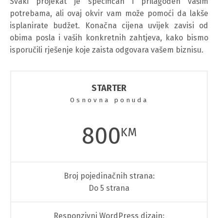
Svaki projekat je specifičan i prilagođen vašim
potrebama, ali ovaj okvir vam može pomoći da lakše
isplanirate budžet. Konačna cijena uvijek zavisi od
obima posla i vaših konkretnih zahtjeva, kako bismo
isporučili rješenje koje zaista odgovara vašem biznisu.
STARTER
Osnovna ponuda
800
KM
Broj pojedinačnih strana:
Do 5 strana
Responzivni WordPress dizajn: