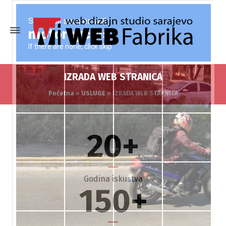
IZRADA WEB STRANICA
Početna
»
USLUGE
»
IZRADA WEB STRANICA
20
+
Godina iskustva
150
+