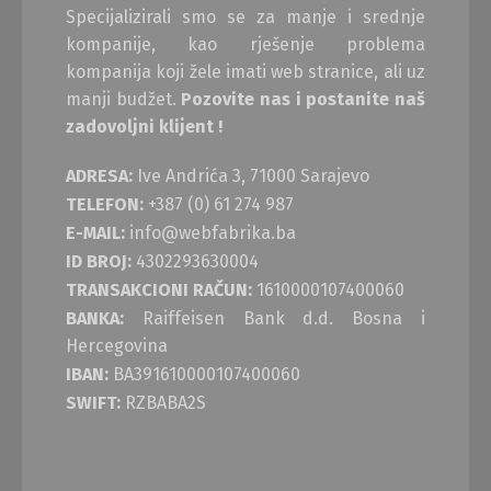
Specijalizirali smo se za manje i srednje
kompanije, kao rješenje problema
kompanija koji žele imati web stranice, ali uz
manji budžet.
Pozovite nas i postanite naš
zadovoljni klijent !
ADRESA:
Ive Andrića 3, 71000 Sarajevo
TELEFON:
+387 (0) 61 274 987
E-MAIL:
info@webfabrika.ba
ID BROJ:
4302293630004
TRANSAKCIONI RAČUN:
1610000107400060
BANKA:
Raiffeisen Bank d.d. Bosna i
Hercegovina
IBAN:
BA391610000107400060
SWIFT:
RZBABA2S