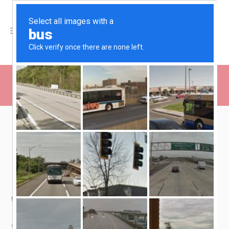
O NAMA
Početna
»
O NAMA
KAKO RAZMIŠLJAMO I ŠTA
ISPORUČUJEMO
WebFABRIKA
je web dizajn studio iz Sarajeva koji se
bavi profesionalnom izradom web stranica,
osmišljavanjem i sprovođenjem kvalitetnih i detaljnih