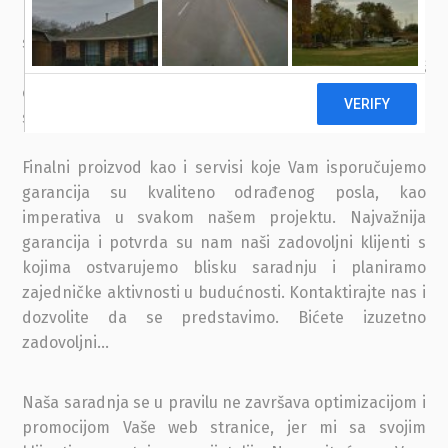
promotivnih kampanja i visokog pozicioniranja web
stranica koje napravimo. Odlikuje nas znanje i
kreativnost, ali prije svega visoki profesionalizam. Naš
odnos sa klijentima zasniva se na povjerenju i bliskoj
saradnji.
Finalni proizvod kao i servisi koje Vam isporučujemo
garancija su kvaliteno odrađenog posla, kao
imperativa u svakom našem projektu. Najvažnija
garancija i potvrda su nam naši zadovoljni klijenti s
kojima ostvarujemo blisku saradnju i planiramo
zajedničke aktivnosti u budućnosti. Kontaktirajte nas i
dozvolite da se predstavimo. Bićete izuzetno
zadovoljni…
Naša saradnja se u pravilu ne završava optimizacijom i
promocijom Vaše web stranice, jer mi sa svojim