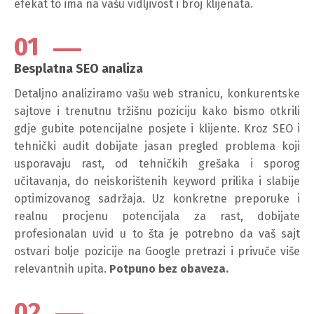
efekat to ima na vašu vidljivost i broj klijenata.
01
Besplatna SEO analiza
Detaljno analiziramo vašu web stranicu, konkurentske
sajtove i trenutnu tržišnu poziciju kako bismo otkrili
gdje gubite potencijalne posjete i klijente. Kroz SEO i
tehnički audit dobijate jasan pregled problema koji
usporavaju rast, od tehničkih grešaka i sporog
učitavanja, do neiskorištenih keyword prilika i slabije
optimizovanog sadržaja. Uz konkretne preporuke i
realnu procjenu potencijala za rast, dobijate
profesionalan uvid u to šta je potrebno da vaš sajt
ostvari bolje pozicije na Google pretrazi i privuče više
relevantnih upita.
Potpuno bez obaveza.
02