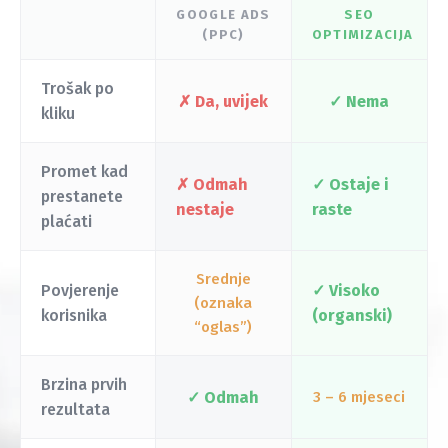
GOOGLE ADS
SEO
(PPC)
OPTIMIZACIJA
Trošak po
✗ Da, uvijek
✓ Nema
kliku
Promet kad
✗ Odmah
✓ Ostaje i
prestanete
nestaje
raste
plaćati
Srednje
Povjerenje
✓ Visoko
(oznaka
korisnika
(organski)
“oglas”)
Brzina prvih
✓ Odmah
3 – 6 mjeseci
rezultata