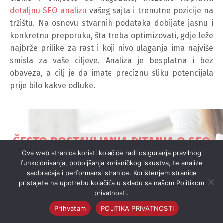
detaljnu SEO analizu
vašeg sajta i trenutne pozicije na
tržištu. Na osnovu stvarnih podataka dobijate jasnu i
konkretnu preporuku, šta treba optimizovati, gdje leže
najbrže prilike za rast i koji nivo ulaganja ima najviše
smisla za vaše ciljeve. Analiza je besplatna i bez
obaveza, a cilj je da imate preciznu sliku potencijala
prije bilo kakve odluke.
ČESTO POSTAVLJANJA PITANJA O SEO
OPTIMIZACIJI (FAQ)
Ova web stranica koristi kolačiće radi osiguranja pravilnog
funkcionisanja, poboljšanja korisničkog iskustva, te analize
saobraćaja i performansi stranice. Korištenjem stranice
pristajete na upotrebu kolačića u skladu sa našom Politikom
Koliko košta SEO optimizacija u BiH ?
privatnosti.
Prihvatam
POLITIKA PRIVATNOSTI