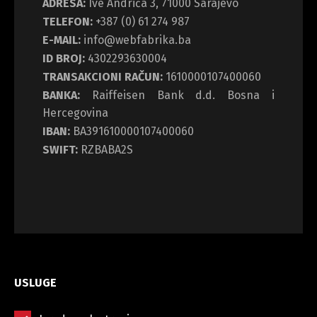
ADRESA:
Ive Andrića 3, 71000 Sarajevo
TELEFON:
+387 (0) 61 274 987
E-MAIL:
info@webfabrika.ba
ID BROJ:
4302293630004
TRANSAKCIONI RAČUN:
1610000107400060
BANKA:
Raiffeisen Bank d.d. Bosna i
Hercegovina
IBAN:
BA391610000107400060
SWIFT:
RZBABA2S
USLUGE