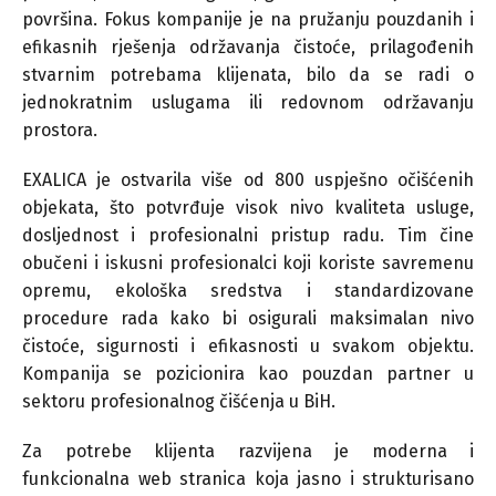
površina. Fokus kompanije je na pružanju pouzdanih i
efikasnih rješenja održavanja čistoće, prilagođenih
stvarnim potrebama klijenata, bilo da se radi o
jednokratnim uslugama ili redovnom održavanju
prostora.
EXALICA je ostvarila više od 800 uspješno očišćenih
objekata, što potvrđuje visok nivo kvaliteta usluge,
dosljednost i profesionalni pristup radu. Tim čine
obučeni i iskusni profesionalci koji koriste savremenu
opremu, ekološka sredstva i standardizovane
procedure rada kako bi osigurali maksimalan nivo
čistoće, sigurnosti i efikasnosti u svakom objektu.
Kompanija se pozicionira kao pouzdan partner u
sektoru profesionalnog čišćenja u BiH.
Za potrebe klijenta razvijena je moderna i
funkcionalna web stranica koja jasno i strukturisano