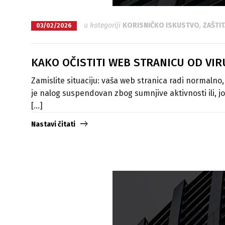
u kategoriji
KORISNIČKO ISKUSTVO
,
ZAŠTIT
03/02/2026
KAKO OČISTITI WEB STRANICU OD VIRU
Zamislite situaciju: vaša web stranica radi normalno
je nalog suspendovan zbog sumnjive aktivnosti ili, jo
[...]
Nastavi čitati