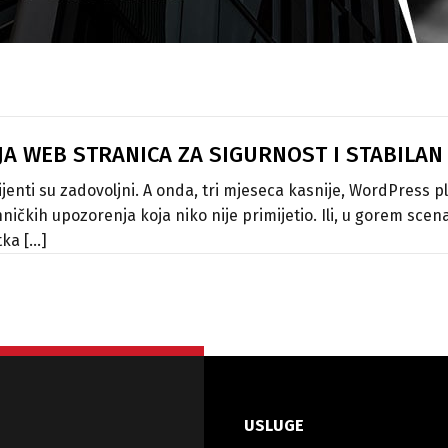
IJA WEB STRANICA ZA SIGURNOST I STABILAN
lijenti su zadovoljni. A onda, tri mjeseca kasnije, WordPress p
čkih upozorenja koja niko nije primijetio. Ili, u gorem scena
a [...]
USLUGE