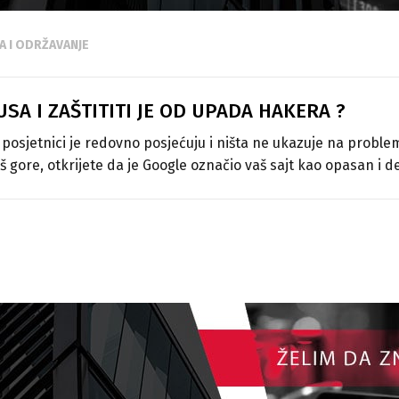
A I ODRŽAVANJE
SA I ZAŠTITITI JE OD UPADA HAKERA ?
, posjetnici je redovno posjećuju i ništa ne ukazuje na prob
š gore, otkrijete da je Google označio vaš sajt kao opasan i d