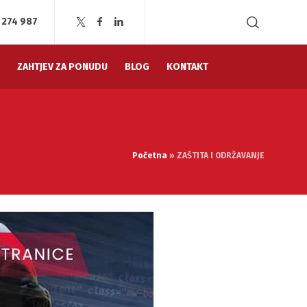
1 274 987
ZAHTJEV ZA PONUDU
BLOG
KONTAKT
Početna
»
ZAŠTITA I ODRŽAVANJE