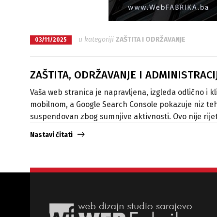
u kategoriji
ZAŠTITA I ODRŽAVANJE
03/11/2025
ZAŠTITA, ODRŽAVANJE I ADMINISTRAC
Vaša web stranica je napravljena, izgleda odlično i k
mobilnom, a Google Search Console pokazuje niz tehni
suspendovan zbog sumnjive aktivnosti. Ovo nije rijetk
Nastavi čitati