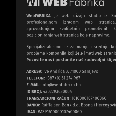
WebFABRIKA
je web dizajn studio iz Sar
profesionalnom izradom web stranica
sprovođenjem kvalitetnih promotivnih 
pozicioniranja web stranica koje napravimo.
Specijalizirali smo se za manje i srednje ko
problema kompanija koji žele imati web stranic
Pozovite nas i postanite naš zadovoljni klijen
ADRESA:
Ive Andrića 3, 71000 Sarajevo
TELEFON:
+387 (0) 61 274 987
E-MAIL:
info@webfabrika.ba
ID BROJ:
4302293630004
TRANSAKCIONI RAČUN:
1610000107400060
BANKA:
Raiffeisen Bank d.d. Bosna i Hercegovi
IBAN:
BA391610000107400060