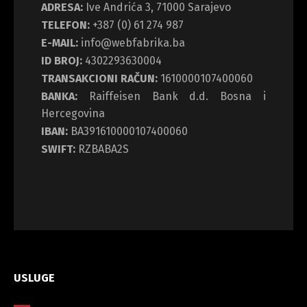
ADRESA:
Ive Andrića 3, 71000 Sarajevo
TELEFON:
+387 (0) 61 274 987
E-MAIL:
info@webfabrika.ba
ID BROJ:
4302293630004
TRANSAKCIONI RAČUN:
1610000107400060
BANKA:
Raiffeisen Bank d.d. Bosna i
Hercegovina
IBAN:
BA391610000107400060
SWIFT:
RZBABA2S
USLUGE