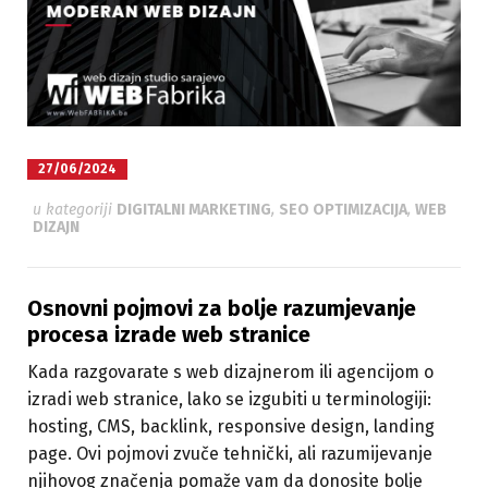
27/06/2024
u kategoriji
DIGITALNI MARKETING
,
SEO OPTIMIZACIJA
,
WEB
DIZAJN
Osnovni pojmovi za bolje razumjevanje
procesa izrade web stranice
Kada razgovarate s web dizajnerom ili agencijom o
izradi web stranice, lako se izgubiti u terminologiji:
hosting, CMS, backlink, responsive design, landing
page. Ovi pojmovi zvuče tehnički, ali razumijevanje
njihovog značenja pomaže vam da donosite bolje