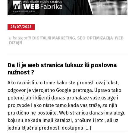
25/07/2025
u kategoriji
DIGITALNI MARKETING
,
SEO OPTIMIZACIJA
,
WEB
DIZAJN
Da li je web stranica luksuz ili poslovna
nužnost ?
Ako razmislite o tome kako ste pronašli ovaj tekst,
odgovor je vjerojatno Google pretraga. Upravo tako
potencijalni klijenti danas pronalaze vaše usluge i
proizvode i ako niste tamo kada vas traže, za njih
praktično ne postojite. Web stranica danas ima ulogu
koju su nekada imali katalozi, brošure i letci, ali uz
jednu ključnu prednost: dostupna [...]