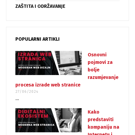
ZAŠTITA I ODRŽAVANJE
POPULARNI ARTIKLI
Osnovni
pojmovi za
bolje
razumjevanje
procesa izrade web stranice
27/06/2024
...
Kako
predstaviti
kompaniju na
Internetu i