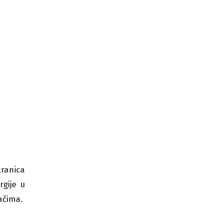
tranica
gije u
ačima.