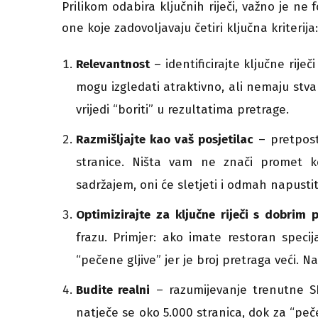
Prilikom odabira ključnih riječi, važno je ne
one koje zadovoljavaju četiri ključna kriterija:
Relevantnost
– identificirajte ključne rij
mogu izgledati atraktivno, ali nemaju stva
vrijedi “boriti” u rezultatima pretrage.
Razmišljajte kao vaš posjetilac
– pretposta
stranice. Ništa vam ne znači promet 
sadržajem, oni će sletjeti i odmah napustit
Optimizirajte za ključne riječi s dobrim
frazu. Primjer: ako imate restoran specij
“pečene gljive” jer je broj pretraga veći. N
Budite realni
– razumijevanje trenutne SE
natječe se oko 5.000 stranica, dok za “pe