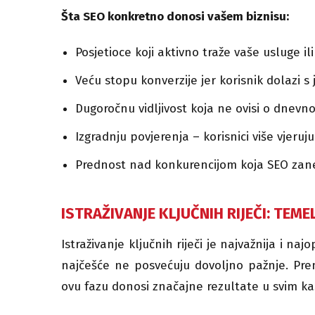
Šta SEO konkretno donosi vašem biznisu:
Posjetioce koji aktivno traže vaše usluge i
Veću stopu konverzije jer korisnik dolaz
Dugoročnu vidljivost koja ne ovisi o dne
Izgradnju povjerenja – korisnici više vje
Prednost nad konkurencijom koja SEO zane
ISTRAŽIVANJE KLJUČNIH RIJEČI: TEME
Istraživanje ključnih riječi je najvažnija i na
najčešće ne posvećuju dovoljno pažnje. Pre
ovu fazu donosi značajne rezultate u svim kas