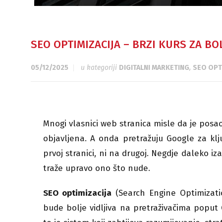
SEO OPTIMIZACIJA – BRZI KURS ZA B
05/12/2025
u kategoriji
DIGITALNI MARKETING
,
SEO OPTI
Mnogi vlasnici web stranica misle da je posa
objavljena. A onda pretražuju Google za klju
prvoj stranici, ni na drugoj. Negdje daleko iz
traže upravo ono što nude.
SEO optimizacija
(Search Engine Optimizati
bude bolje vidljiva na pretraživačima poput 