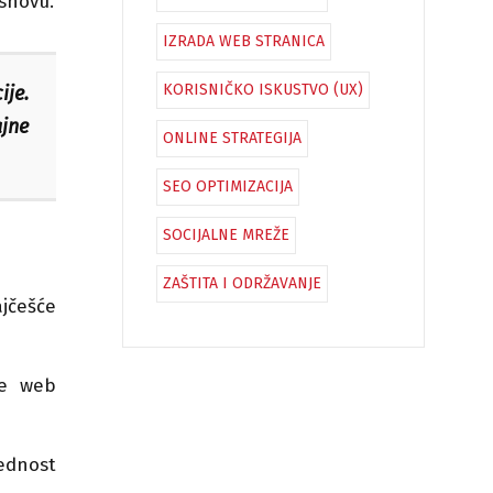
osnovu.
IZRADA WEB STRANICA
KORISNIČKO ISKUSTVO (UX)
je.
ajne
ONLINE STRATEGIJA
SEO OPTIMIZACIJA
SOCIJALNE MREŽE
ZAŠTITA I ODRŽAVANJE
jčešće
re web
ednost