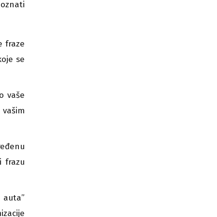
poznati
e fraze
koje se
do vaše
 vašim
ređenu
i frazu
a auta”
izacije