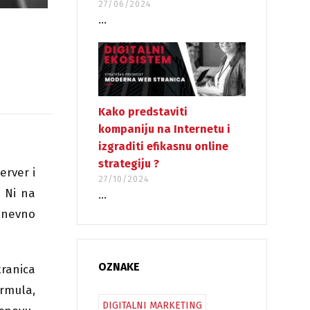
27/06/2024
...
Kako predstaviti
kompaniju na Internetu i
izgraditi efikasnu online
strategiju ?
erver i
27/10/2024
. Ni na
...
odnevno
OZNAKE
ranica
ormula,
DIGITALNI MARKETING