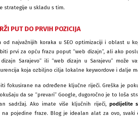
e strategije u skladu s tim.
BRŽI PUT DO PRVIH POZICIJA
an od najvažnijih koraka u SEO optimizaciji i oblast u ko
biti prvi za opću frazu poput “web dizajn”, ali ako posl
 dizajn Sarajevo” ili “web dizajn u Sarajevu” može va
kurencija koja ozbiljno cilja lokalne keywordove i dalje m
biti fokusirane na određene ključne riječi. Greška je pok
pokušaju da se “prevari” Google, dugoročno je to loša str
n sadržaj. Ako imate više ključnih riječi,
podijelite 
n na pojedine fraze. Blog je idealan alat za ovo, svaki