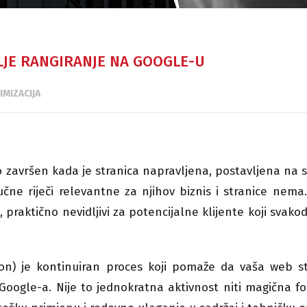
OLJE RANGIRANJE NA GOOGLE-U
MIZACIJA
o završen kada je stranica napravljena, postavljena na s
čne riječi relevantne za njihov biznis i stranice nema
a, praktično nevidljivi za potencijalne klijente koji svak
on) je kontinuiran proces koji pomaže da vaša web st
Google-a. Nije to jednokratna aktivnost niti magična f