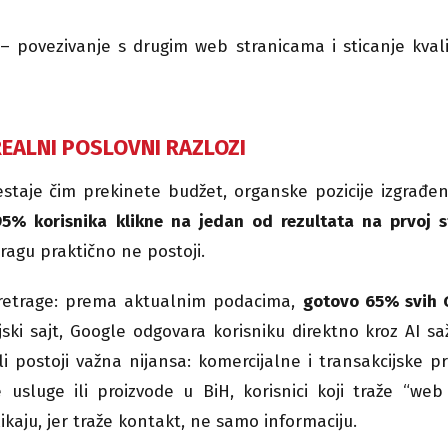
– povezivanje s drugim web stranicama i sticanje kval
REALNI POSLOVNI RAZLOZI
staje čim prekinete budžet, organske pozicije izgrađe
95% korisnika klikne na jedan od rezultata na prvoj s
tragu praktično ne postoji.
pretrage: prema aktualnim podacima,
gotovo 65% svih 
ski sajt, Google odgovara korisniku direktno kroz AI sa
 postoji važna nijansa: komercijalne i transakcijske p
sluge ili proizvode u BiH, korisnici koji traže “web 
likaju, jer traže kontakt, ne samo informaciju.