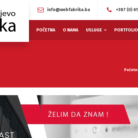
info@webfabrika.ba
+387 (0) 6
POČETNA
O NAMA
USLUGE
PORTFOLIO
Početn