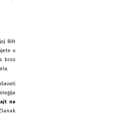
joj BiH
ujete u
s brzo
ala.
ušavati
ategija
sajt na
 članak