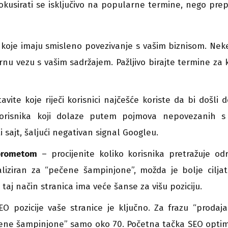
 fokusirati se isključivo na popularne termine, nego pre
eči koje imaju smisleno povezivanje s vašim biznisom. Nek
rnu vezu s vašim sadržajem. Pažljivo birajte termine za 
vite koje riječi korisnici najčešće koriste da bi došli 
korisnika koji dolaze putem pojmova nepovezanih s
i sajt, šaljući negativan signal Googleu.
 prometom
– procijenite koliko korisnika pretražuje od
aliziran za “pečene šampinjone”, možda je bolje ciljat
a taj način stranica ima veće šanse za višu poziciju.
O pozicije vaše stranice je ključno. Za frazu “prodaj
čene šampinjone” samo oko 70. Početna tačka SEO optim