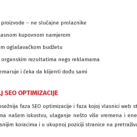
li proizvode – ne slučajne prolaznike
i s jasnom kupovnom namjerom
vnom oglašavačkom budžetu
ruju organskim rezultatima nego reklamama
maruje i čeka da klijenti dođu sami
LJ SEO OPTIMIZACIJE
jopsežnija faza SEO optimizacije i faza kojoj vlasnici web s
ma našem iskustvu, ulaganje nešto više vremena i ener
nijim koracima i u ukupnoj poziciji stranice na pretraživ