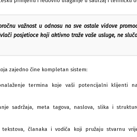
ratešku primjenu i redovno ulaganje u sadržaj i tehničku 
oročnu važnost u odnosu na sve ostale vidove promoci
vlači posjetioce koji aktivno traže vaše usluge, ne sluč
 koja zajedno čine kompletan sistem:
alaženje termina koje vaši potencijalni klijenti na
nje sadržaja, meta tagova, naslova, slika i struktu
tekstova, članaka i vodiča koji pružaju stvarnu vrij