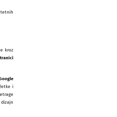
itetnih
ne kroz
tranici
Google
žetke i
retrage
dizajn