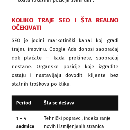
košta lokalnih pozicija svaki dan.
KOLIKO TRAJE SEO I ŠTA REALNO
OČEKIVATI
SEO je jedini marketinški kanal koji gradi
trajnu imovinu. Google Ads donosi saobraćaj
dok plaćate — kada prekinete, saobraćaj
nestane. Organske pozicije koje izgradite
ostaju i nastavljaju dovoditi klijente bez
stalnih troškova po kliku.
Period
Šta se dešava
1 – 4
Tehnički popravci, indeksiranje
sedmice
novih i izmijenjenih stranica