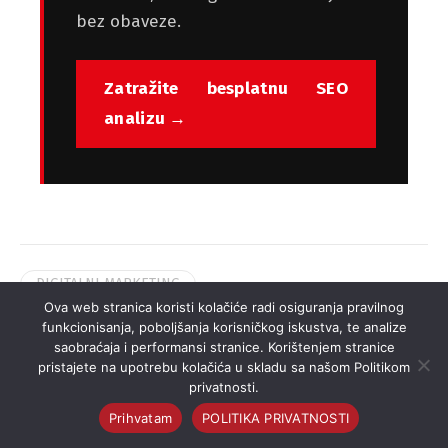
bez obaveze.
Zatražite besplatnu SEO
analizu →
DIGITALNI MARKETING
Ova web stranica koristi kolačiće radi osiguranja pravilnog
IZRADA WEB STRANICA
funkcionisanja, poboljšanja korisničkog iskustva, te analize
saobraćaja i performansi stranice. Korištenjem stranice
ONLINE STRATEGIJA
SEO OPTIMIZACIJA
pristajete na upotrebu kolačića u skladu sa našom Politikom
privatnosti.
Prihvatam
POLITIKA PRIVATNOSTI