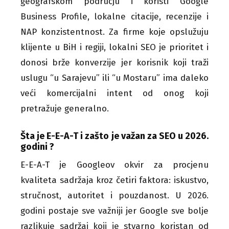
geografskom području i koristi Google
Business Profile, lokalne citacije, recenzije i
NAP konzistentnost. Za firme koje opslužuju
klijente u BiH i regiji, lokalni SEO je prioritet i
donosi brže konverzije jer korisnik koji traži
uslugu “u Sarajevu” ili “u Mostaru” ima daleko
veći komercijalni intent od onog koji
pretražuje generalno.
Šta je E-E-A-T i zašto je važan za SEO u 2026.
godini ?
E-E-A-T je Googleov okvir za procjenu
kvaliteta sadržaja kroz četiri faktora: iskustvo,
stručnost, autoritet i pouzdanost. U 2026.
godini postaje sve važniji jer Google sve bolje
razlikuje sadržaj koji je stvarno koristan od